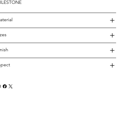
ILESTONE
aterial
izes
inish
spect