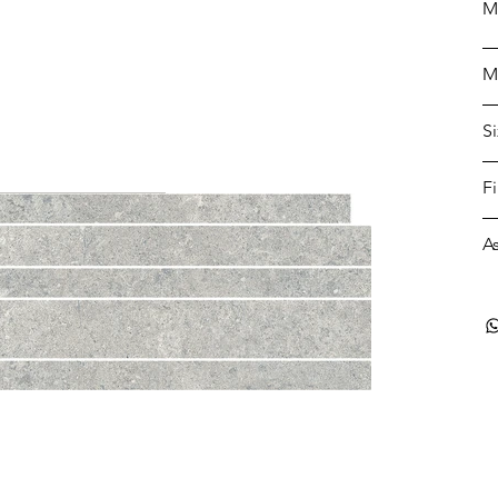
M
M
S
F
A