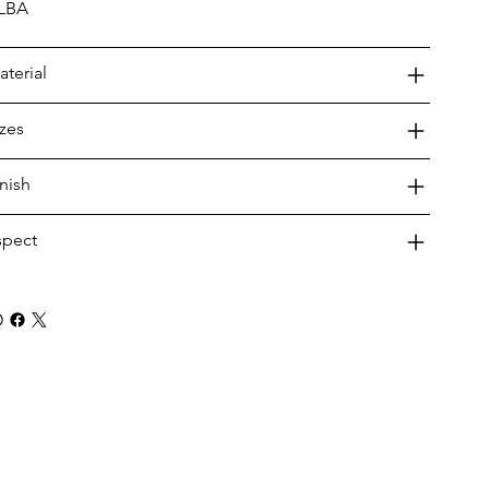
LBA
aterial
izes
inish
spect