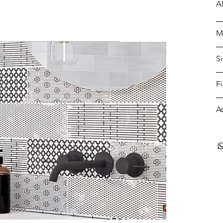
A
M
S
F
A